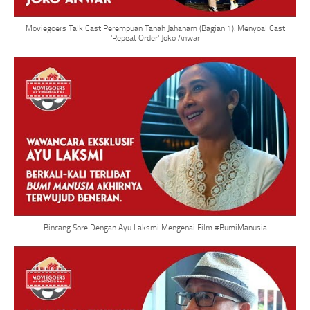
Moviegoers Talk Cast Perempuan Tanah Jahanam (Bagian 1): Menyoal Cast
'Repeat Order' Joko Anwar
Bincang Sore Dengan Ayu Laksmi Mengenai Film #BumiManusia