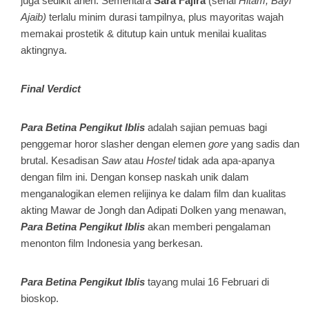
juga sedikit aneh. Sementara
Sara Fajira
(serial
Hitam, Bayi
Ajaib)
terlalu minim durasi tampilnya, plus mayoritas wajah
memakai prostetik & ditutup kain untuk menilai kualitas
aktingnya.
Final Verdict
Para Betina Pengikut Iblis
adalah sajian pemuas bagi
penggemar horor slasher dengan elemen
gore
yang sadis dan
brutal. Kesadisan
Saw
atau
Hostel
tidak ada apa-apanya
dengan film ini. Dengan konsep naskah unik dalam
menganalogikan elemen relijinya ke dalam film dan kualitas
akting Mawar de Jongh dan Adipati Dolken yang menawan,
Para Betina Pengikut Iblis
akan memberi pengalaman
menonton film Indonesia yang berkesan.
Para Betina Pengikut Iblis
tayang mulai 16 Februari di
bioskop.