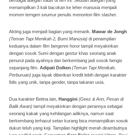
berbagai adegan sadis di film ini. Sebuah adegan yang
menampilkan 3 kali bacokan ke leher manusia menjadi
momen terngeri seumur penulis menonton film slasher.
Akting juga menjadi bagian yang menarik.
Mawar de Jongh
(Teman Tapi Menikah 2, Bumi Manusia)
di penampilan
keduanya dalam film bergenre horor tampil meyakinkan
dengan sosok Sumi dengan gestur khas seorang anak
penurut pada ayahnya dan berkembang jadi sosok bengis
sepanjang film.
Adipati Dolken
(Teman Tapi Menikah,
Perburuan)
juga layak diberikan kredit lebih dengan karakter
Iblis yang unik, tanpa gender, tanpa takaran usia.
Dua karakter Betina lain,
Hanggini
(Geez & Ann, Pesan di
Balik Awan)
tampil meyakinkan dengan perannya sebagai
seorang kakak yang kehilangan adiknya, namun saat
berkembang terhasut setan kurang bisa menampilkan sosok
dukun teluh yang keji. Tampilan highlight merah dirambutnya