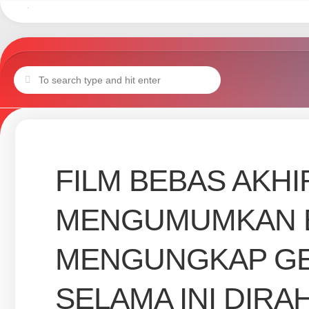
Skip
to
content
FILM BEBAS AKH
MENGUMUMKAN B
MENGUNGKAP GE
SELAMA INI DIRA