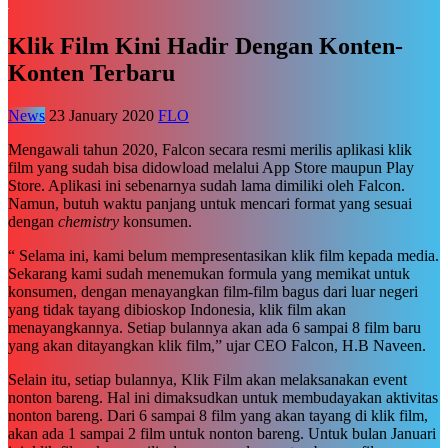
Klik Film Kini Hadir Dengan Konten-
Konten Terbaru
News
23 January 2020
FLO
Mengawali tahun 2020, Falcon secara resmi merilis aplikasi klik
film yang sudah bisa didowload melalui App Store maupun Play
Store. Aplikasi ini sebenarnya sudah lama dimiliki oleh Falcon.
Namun, butuh waktu panjang untuk mencari format yang sesuai
dengan
chemistry
konsumen.
“ Selama ini, kami belum mempresentasikan klik film kepada media.
Sekarang kami sudah menemukan formula yang memikat untuk
konsumen, dengan menayangkan film-film bagus dari luar negeri
yang tidak tayang dibioskop Indonesia, klik film akan
menayangkannya. Setiap bulannya akan ada 6 sampai 8 film baru
yang akan ditayangkan klik film,” ujar CEO Falcon, H.B Naveen.
Selain itu, setiap bulannya, Klik Film akan melaksanakan event
nonton bareng. Hal ini dimaksudkan untuk membudayakan aktivitas
nonton bareng. Dari 6 sampai 8 film yang akan tayang di klik film,
akan ada 1 sampai 2 film untuk nonton bareng. Untuk bulan Januari