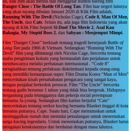
ini, klik film akan merilis dan menggelar nonton bareng film
Danger Close : The Battle Of Long Tan
. Film luar negeri lainnya
yang akan tayang dibulan Januari 2020 di Klik Film adalah,
Running With The Devil
(Nicholas Cage),
Code 8
,
Man Of Men
,
The Uncle
, dan
Cats
. Selain itu, ada juga film Indonesia yang akan
tayang di Klik Film Seperti
Si Doel The Movie 2
,
Asal Kau
Bahagia
,
My Stupid Boss 2
, dan
Sabyan : Menjemput Mimpi
.
Film “Danger Close” berkisah tentang tragedi bersejarah
Battle of
Long Tan
pada 1966 di Vietnam. Sedangkan “Running With The
Devil” film yang dibintangi oleh Nicolas Cage, bercerita tentang
usaha pengiriman kokain yang bermasalah dan perjalanan untuk
membawanya melalui perbatasan internasional . “Code 8”
mengisahkan tentang perlakuan diskriminasi kepada orang-rang
yang memiliki kemampuan super. Film Drama Korea “Man of Men”
menceritakan kisah persahabatan pengacara yang sangat kaya,
dengan penjahat berkedok perawat. Film “The Uncle” bercerita
tentang gadis berumur 1 tahun yang tidak bisa bergerak. Hidupnya
bergantung pada tetangganya dan pekerja social perempuan
bernama Ja-young. Sedangkan film kartun berjuful “Cats”
menceritakan tentang seekor kucing bernama Blanket tinggal di kota
bersama putranya, Cape. Suatu hari, Cape memutuskan untuk
meninggalkan rumah dan memulai petualangan untuk menemukan
surga kucing legendaris. Untuk menemukan putranya, Blanket harus
mengatasi ketakutannya dan berdamai dengan masa lalunya.