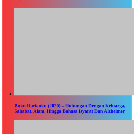
Buku Harianku (2020) – Hubungan Dengan Keluarga,
Sahabat, Alam, Hingga Bahasa Isyarat Dan Alzheimer