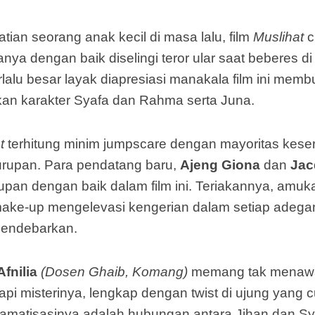
an seorang anak kecil di masa lalu, film
Muslihat
c
ya dengan baik diselingi teror ular saat beberes di
rlalu besar layak diapresiasi manakala film ini mem
kan karakter Syafa dan Rahma serta Juna.
at
terhitung minim jumpscare dengan mayoritas kes
urupan. Para pendatang baru,
Ajeng Giona
dan
Jac
pan dengan baik dalam film ini. Teriakannya, amuk
 make-up mengelevasi kengerian dalam setiap adeg
 Mendebarkan.
fnilia
(Dosen Ghaib, Komang)
memang tak menawar
pi misterinya, lengkap dengan twist di ujung yang
amatisasinya adalah hubungan antara Jihan dan Syafa