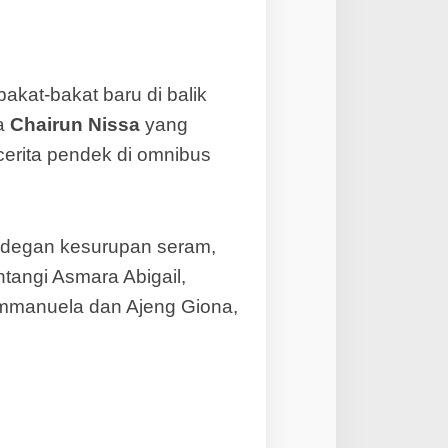
akat-bakat baru di balik
ra
Chairun Nissa
yang
cerita pendek di omnibus
 adegan kesurupan seram,
ntangi Asmara Abigail,
Immanuela dan Ajeng Giona,