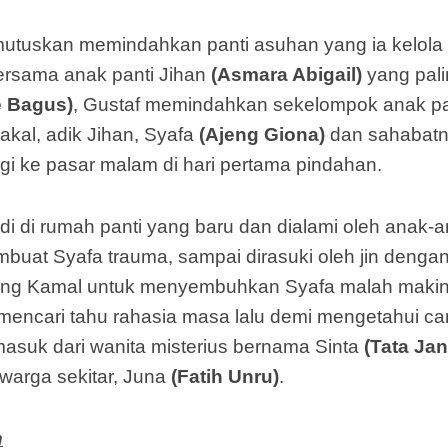
tuskan memindahkan panti asuhan yang ia kelola 
 Bersama anak panti Jihan
(Asmara Abigail)
yang pali
e Bagus)
, Gustaf memindahkan sekelompok anak pan
kal, adik Jihan, Syafa
(Ajeng Giona)
dan sahabat
gi ke pasar malam di hari pertama pindahan.
adi di rumah panti yang baru dan dialami oleh anak-
uat Syafa trauma, sampai dirasuki oleh jin dengan n
ang Kamal untuk menyembuhkan Syafa malah makin
mencari tahu rahasia masa lalu demi mengetahui c
rmasuk dari wanita misterius bernama Sinta
(Tata Jan
warga sekitar, Juna
(Fatih Unru)
.
n