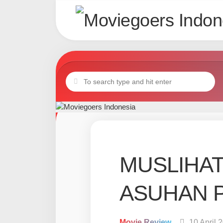
Skip
to
content
MUSLIHAT 
ASUHAN 
Movie Review
10 April 