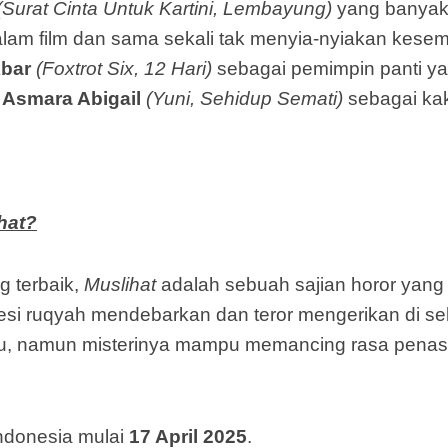
(Surat Cinta Untuk Kartini, Lembayung)
yang banyak
n dalam film dan sama sekali tak menyia-nyiakan kes
bar
(Foxtrot Six, 12 Hari)
sebagai pemimpin panti ya
h
Asmara Abigail
(Yuni, Sehidup Semati)
sebagai kak
hat?
 terbaik,
Muslihat
adalah sebuah sajian horor yan
si ruqyah mendebarkan dan teror mengerikan di se
aru, namun misterinya mampu memancing rasa penas
Indonesia mulai
17 April 2025
.