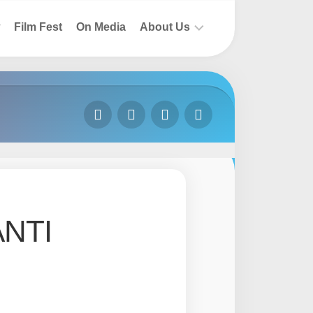
Film Fest
On Media
About Us
How
To
Join
Contact
Us
ANTI