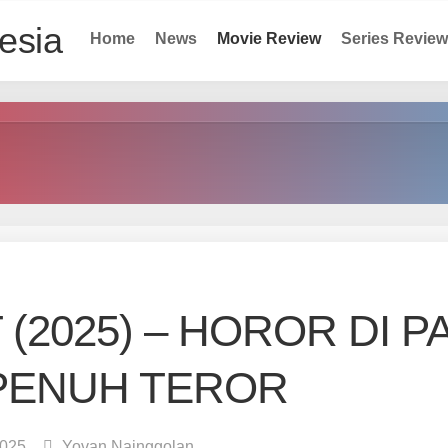
Home
News
Movie Review
Series Review
(2025) – HOROR DI P
PENUH TEROR
2025
Yovan Nainggolan