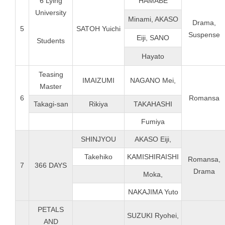
6 Lying
HAMABE
University
Minami, AKASO
Drama,
5
SATOH Yuichi
Suspense
Eiji, SANO
Students
Hayato
Teasing
IMAIZUMI
NAGANO Mei,
Master
6
Romansa
Takagi-san
Rikiya
TAKAHASHI
Fumiya
SHINJYOU
AKASO Eiji,
Takehiko
KAMISHIRAISHI
Romansa,
7
366 DAYS
Drama
Moka,
NAKAJIMA Yuto
PETALS
SUZUKI Ryohei,
AND