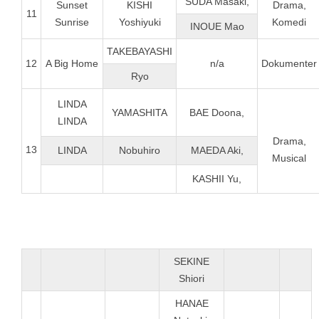
SUDA Masaki,
Sunset
KISHI
Drama,
11
Sunrise
Yoshiyuki
Komedi
INOUE Mao
TAKEBAYASHI
12
A Big Home
n/a
Dokumenter
Ryo
LINDA
YAMASHITA
BAE Doona,
LINDA
Drama,
13
LINDA
Nobuhiro
MAEDA Aki,
Musical
KASHII Yu,
SEKINE
Shiori
HANAE