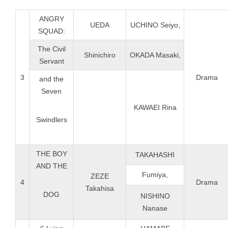
ANGRY
UEDA
UCHINO Seiyo,
SQUAD:
The Civil
Shinichiro
OKADA Masaki,
Servant
3
Drama
and the
Seven
KAWAEI Rina
Swindlers
THE BOY
TAKAHASHI
AND THE
Fumiya,
ZEZE
4
Drama
Takahisa
DOG
NISHINO
Nanase