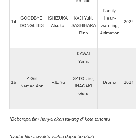
Natsuki,
Family,
GOODBYE,
ISHIZUKA
KAJI Yuki,
Heart-
14
2022
DONGLEES
Atsuko
SASHIHARA
warming,
Rino
Animation
KAWAI
Yumi,
A Girl
SATO Jiro,
15
IRIE Yu
Drama
2024
Named Ann
INAGAKI
Goro
*Beberapa film hanya akan tayang di kota tertentu
*Daftar film sewaktu-waktu dapat berubah