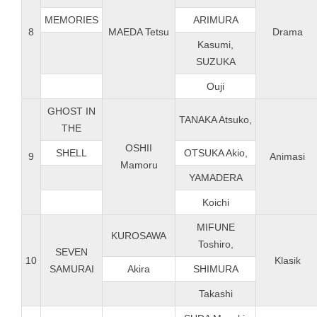
MEMORIES
ARIMURA
8
MAEDA Tetsu
Drama
Kasumi,
SUZUKA
Ouji
GHOST IN
TANAKA Atsuko,
THE
OSHII
SHELL
OTSUKA Akio,
9
Animasi
Mamoru
YAMADERA
Koichi
MIFUNE
KUROSAWA
Toshiro,
SEVEN
10
Klasik
SAMURAI
Akira
SHIMURA
Takashi