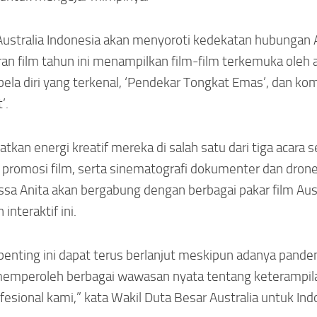
 Australia Indonesia akan menyoroti kedekatan hubungan 
ran film tahun ini menampilkan film-film terkemuka oleh 
bela diri yang terkenal, ‘Pendekar Tongkat Emas’, dan ko
’.
tkan energi kreatif mereka di salah satu dari tiga acara
i, promosi film, serta sinematografi dokumenter dan dron
issa Anita akan bergabung dengan berbagai pakar film Aus
nteraktif ini.
nting ini dapat terus berlanjut meskipun adanya pandemi
memperoleh berbagai wawasan nyata tentang keterampil
fesional kami,” kata Wakil Duta Besar Australia untuk Indo