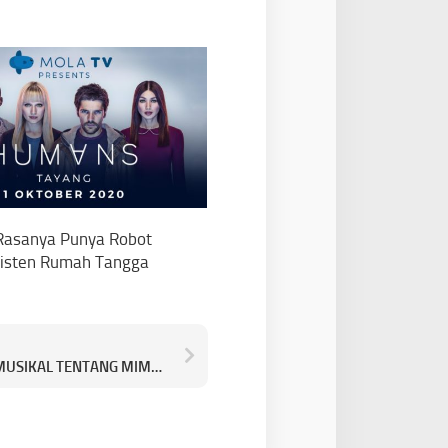
asanya Punya Robot
sisten Rumah Tangga
IN THE HEIGHTS (2021) – FILM MUSIKAL TENTANG MIMPI YANG MENYENTUH RELUNG JIWA