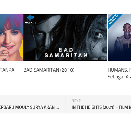
 TANPA
BAD SAMARITAN (2018)
HUMANS: R
Sebagai A
NEXT
“PERANG KOTA” – FILM TERBARU MOULY SURYA AKAN DIPRODUSERI STARVISION DAN MENDAPATKAN PEMBIAYAAN DARI 4 NEGARA