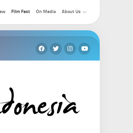
iew
Film Fest
On Media
About Us
How
To
Join
Contact
Us