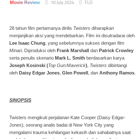
Movie Review
10 July 2024
FLO
28 tahun film pertamanya dirilis
Twisters
diharapkan
menjanjikan aksi yang mendebarkan. Film ini disutradarai oleh
Lee Isaac Chung
, yang sebelumnya sukses dengan film
Minari
. Diproduksi oleh
Frank Marshall
dan
Patrick Crowley
serta penulis skenario
Mark L. Smith
berdasarkan karya
Joseph Kosinski (
Top Gun:Maverick
)
,
Twisters
dibintangi
oleh
Daisy Edgar Jones
,
Glen Powell
, dan
Anthony Ramos
.
SINOPSIS
Twisters
mengikuti perjalanan Kate Cooper (Daisy Edgar-
Jones), seorang analis badai di New York City yang
mengalami trauma kehilangan kekasih dan sahabatnya saat