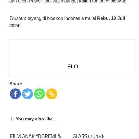
dan Glen Powell, jadi wajib banget kalian tonton di bioskop!
Twisters
tayang di bioskop Indonesia mulai
Rabu, 10 Juli
2024
!
FLO
Share
You may also like...
FILM ANAK “DOREMI &
GLASS (2019):