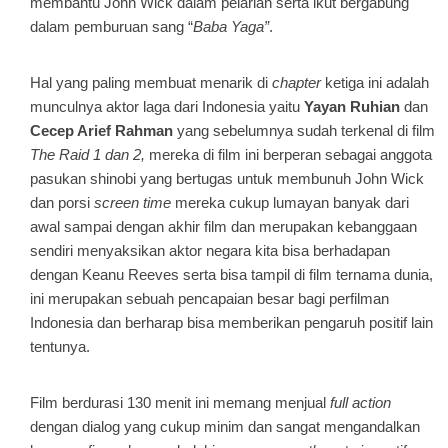
membantu John Wick dalam pelarian serta ikut bergabung
dalam pemburuan sang “
Baba Yaga”
.
Hal yang paling membuat menarik di
chapter
ketiga ini adalah
munculnya aktor laga dari Indonesia yaitu
Yayan Ruhian
dan
Cecep Arief Rahman
yang sebelumnya sudah terkenal di film
The Raid 1 dan 2,
mereka di film ini berperan sebagai anggota
pasukan shinobi yang bertugas untuk membunuh John Wick
dan porsi
screen time
mereka cukup lumayan banyak dari
awal sampai dengan akhir film dan merupakan kebanggaan
sendiri menyaksikan aktor negara kita bisa berhadapan
dengan Keanu Reeves serta bisa tampil di film ternama dunia,
ini merupakan sebuah pencapaian besar bagi perfilman
Indonesia dan berharap bisa memberikan pengaruh positif lain
tentunya.
Film berdurasi 130 menit ini memang menjual
full action
dengan dialog yang cukup minim dan sangat mengandalkan