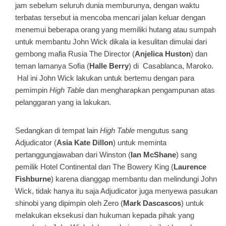
jam sebelum seluruh dunia memburunya, dengan waktu
terbatas tersebut ia mencoba mencari jalan keluar dengan
menemui beberapa orang yang memiliki hutang atau sumpah
untuk membantu John Wick dikala ia kesulitan dimulai dari
gembong mafia Rusia The Director (
Anjelica Huston
) dan
teman lamanya Sofia (
Halle Berry
) di Casablanca, Maroko.
Hal ini John Wick lakukan untuk bertemu dengan para
pemimpin
High Table
dan mengharapkan pengampunan atas
pelanggaran yang ia lakukan.
Sedangkan di tempat lain
High Table
mengutus sang
Adjudicator (
Asia Kate Dillon
) untuk meminta
pertanggungjawaban dari Winston (
Ian McShane
) sang
pemilik Hotel Continental dan The Bowery King (
Laurence
Fishburne
) karena dianggap membantu dan melindungi John
Wick, tidak hanya itu saja Adjudicator juga menyewa pasukan
shinobi yang dipimpin oleh Zero (
Mark Dascascos
) untuk
melakukan eksekusi dan hukuman kepada pihak yang