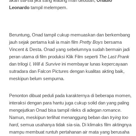
akan sia-sia jika sang leading man debutan,
Onadio
Leonardo
tampil melempem.
Beruntung, Onad tampil cukup memuaskan dan berkembang
jauh sejak pertama kali ia main film
Pretty Boys
bersama
Vincent & Desta. Onad yang sebelumnya sudah bermain jadi
peran utama di film produksi Klik Film seperti
The Last Prank
dan trilogi
I, Will & Survive
ini membayar lunas kepercayaan
sutradara dan Falcon Pictures dengan kualitas akting baik,
meskipun belum sempurna.
Penonton dibuat peduli pada karakternya di beberapa momen,
interaksi dengan para hantu juga cukup solid dan yang paling
mengejutkan Onad bisa tampil rileks di adegan
romance
.
Namun, meskipun terlihat menanggung beban dan
trying too
hard
, semua usahanya tidak sia-sia. Di klimaks film aktingnya
mampu membuat runtuh pertahanan air mata yang berusaha