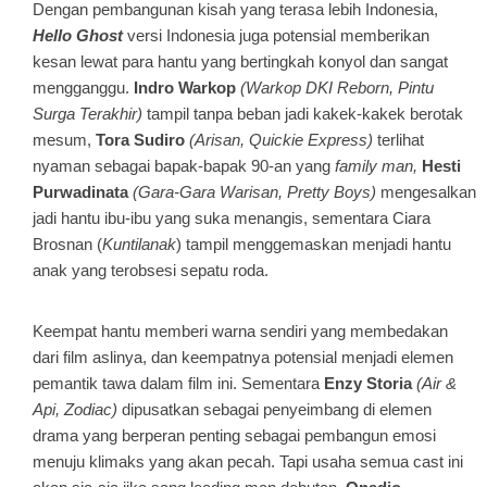
Dengan pembangunan kisah yang terasa lebih Indonesia,
Hello Ghost
versi Indonesia juga potensial memberikan
kesan lewat para hantu yang bertingkah konyol dan sangat
mengganggu.
Indro Warkop
(Warkop DKI Reborn, Pintu
Surga Terakhir)
tampil tanpa beban jadi kakek-kakek berotak
mesum,
Tora Sudiro
(Arisan, Quickie Express)
terlihat
nyaman sebagai bapak-bapak 90-an yang
family man,
Hesti
Purwadinata
(Gara-Gara Warisan, Pretty Boys)
mengesalkan
jadi hantu ibu-ibu yang suka menangis, sementara Ciara
Brosnan (
Kuntilanak
) tampil menggemaskan menjadi hantu
anak yang terobsesi sepatu roda.
Keempat hantu memberi warna sendiri yang membedakan
dari film aslinya, dan keempatnya potensial menjadi elemen
pemantik tawa dalam film ini. Sementara
Enzy Storia
(Air &
Api, Zodiac)
dipusatkan sebagai penyeimbang di elemen
drama yang berperan penting sebagai pembangun emosi
menuju klimaks yang akan pecah. Tapi usaha semua cast ini