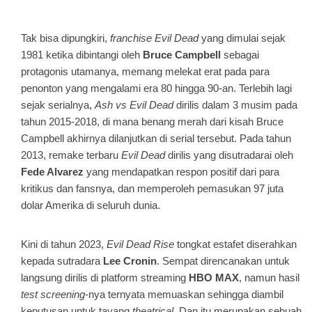
Tak bisa dipungkiri,
franchise
Evil Dead
yang dimulai sejak
1981 ketika dibintangi oleh
Bruce Campbell
sebagai
protagonis utamanya, memang melekat erat pada para
penonton yang mengalami era 80 hingga 90-an. Terlebih lagi
sejak serialnya,
Ash vs Evil Dead
dirilis dalam 3 musim pada
tahun 2015-2018, di mana benang merah dari kisah Bruce
Campbell akhirnya dilanjutkan di serial tersebut. Pada tahun
2013, remake terbaru
Evil Dead
dirilis yang disutradarai oleh
Fede Alvarez
yang mendapatkan respon positif dari para
kritikus dan fansnya, dan memperoleh pemasukan 97 juta
dolar Amerika di seluruh dunia.
Kini di tahun 2023,
Evil Dead Rise
tongkat estafet diserahkan
kepada sutradara
Lee Cronin
. Sempat direncanakan untuk
langsung dirilis di platform streaming
HBO MAX
, namun hasil
test screening
-nya ternyata memuaskan sehingga diambil
keputusan untuk tayang
theatrical
. Dan itu merupakan sebuah