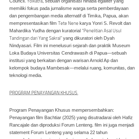
Council.
Yoikatra
, sebuah organisasi nirlaba egaliter yang
memiliki fokus pada jurnalisme warga serta pemberdayaan
dan pengembangan media alternatif di Timika, Papua, akan
mempresentasikan film
Tete Nene
karya Yonri S. Revolt dan
Mahardika Yudha dengan kuratorial
“Penelitian Asal Usul
Tandingan dari Yang Sakral”
yang dikuratori oleh Dyah
Nindyasari. Film ini menelusuri sejarah dan praktik Museum
Loka Budaya Universitas Cendrawasih di Papua—sebuah
institusi yang berkaitan dengan warisan Arnold Ap dan
kelompok budaya Mambesak—melalui ruang, komunitas, dan
teknologi media.
PROGRAM PENAYANGAN KHUSUS
Program Penayangan Khusus mempersembahkan:
Penayangan film
Bachtiar
(2025) yang disutradarai oleh Hafiz
Rancajale dan diproduksi Forum Lenteng. film ini juga menjadi
statement Forum Lenteng yang selama 22 tahun