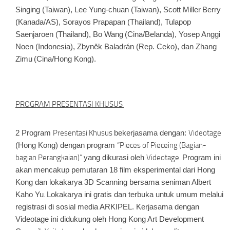
Singing (Taiwan), Lee Yung-chuan (Taiwan), Scott Miller
Berry
(Kanada/AS), Sorayos Prapapan (Thailand), Tulapop
Saenjaroen (Thailand), Bo Wang
(Cina/Belanda), Yosep Anggi
Noen (Indonesia), Zbyn
ě
k Baladrán (Rep. Ceko), dan Zhang
Zimu
(Cina/Hong Kong).
PROGRAM PRESENTASI KHUSUS
2 Program
Presentasi Khusus
bekerjasama dengan:
Videotage
(Hong Kong) dengan program
“Pieces of Pieceing (Bagian-
bagian Perangkaian)”
yang dikurasi oleh
Videotage.
Program ini
akan mencakup pemutaran 18 film eksperimental dari Hong
Kong dan lokakarya 3D Scanning bersama seniman Albert
Kaho Yu
.
Lokakarya ini gratis dan terbuka untuk umum melalui
registrasi di sosial media ARKIPEL. Kerjasama dengan
Videotage ini didukung oleh Hong Kong Art Development