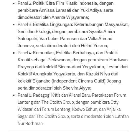
Panel 2.
Politik Citra Film Klasik Indonesia,
dengan
pembicara Annissa Larasati dan Yuki Aditya
,
serta
dimoderatori oleh Ananta Wijayarana;
Panel 3.
Estetika Lingkungan: Keterhubungan Masyarakat,
Seni dan Ekologi,
dengan pembicara Syarifa Amira
Satrioputri, Van Luber Parensen dan Volta Ahmad
Jonneva
,
serta dimoderatori oleh Helmi Yusron;
Panel 4.
Komunitas, Estetika Berbahaya, dan Praktik
Kreatif sebagai Perlawanan,
dengan pembicara Hardiwan
Prayoga dari kolektif Sinemartani Yogyakarta, Lestari dari
Kolektif Arungkala Yogyakarta, dan Kazuki Niiya dari
kolektif Eiganabe (Independent Cinema Guild) Jepang
serta dimoderatori oleh Shelvira Alyya;
Panel 5.
Pedagogi Kritis dan Aliansi Baru: Percakapan Forum
Lenteng dan The Otolith Group,
dengan pembicara Otty
Widasari dari Forum Lenteng, Kodwo Eshun, dan Anjalika
Sagar dari The Otolith Group, serta dimoderatori oleh Luthfan
Nur Rochman.