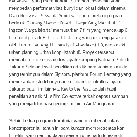
Kebenaran”
yang memutarkan 3 film dari Indonesia yang
membedah performativitas bunyi dan lokasi dalam sinema
.
Dyah Nindyasari & Syarifa Amira Satrioputri
melalui program
bertajuk
“Gudang Memori Kolektif: Banjir Yang Menubuh Di
Ingatan Warga Jakarta”
memutarkan 7 film yang mencakup 6
film hasil proyek
Futures of Listening
yang diselenggarakan
oleh
Forum Lenteng, University of Aberdeen (UK),
dan kolektif
urban planning
Urban.koop (Istanbul)
.
Proyek tersebut
mendalami isu krisis air di wilayah kampung Kalibata Pulo di
Jakarta Selatan lewat penelitian artistik para seniman muda
yang terhimpun dalam
Sigisora
, platform Forum Lenteng yang
menekankan studi bunyi dan kelindan sosiokulturalnya di
Jakarta; satu film lainnya,
Key to the Past
, adalah hasil
penelitian artistik Milisifilm Collective terkait deposit sampah
yang menjadi formasi geologis di pintu Air Manggarai.
Selain kedua program kuratorial yang membedah lokasi
kontemporer itu; tahun ini para kurator mempresentasikan
film-film yang penting dalam sejarah sinema Indonesia di