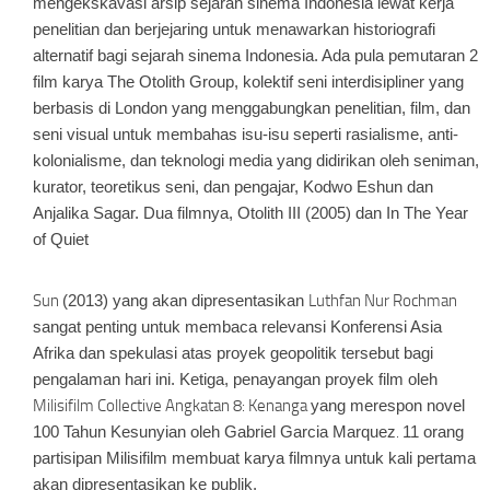
mengekskavasi arsip sejarah sinema Indonesia lewat kerja
penelitian dan berjejaring untuk menawarkan historiografi
alternatif bagi sejarah sinema Indonesia. Ada pula pemutaran 2
film karya
The Otolith Group
, kolektif seni interdisipliner yang
berbasis di London yang menggabungkan penelitian, film, dan
seni visual untuk membahas isu-isu seperti rasialisme, anti-
kolonialisme, dan teknologi media yang didirikan oleh seniman,
kurator, teoretikus seni, dan pengajar,
Kodwo Eshun
dan
Anjalika Sagar
. Dua filmnya,
Otolith III
(2005) dan
In The Year
of Quiet
Sun
(2013) yang akan dipresentasikan
Luthfan Nur Rochman
sangat penting untuk membaca relevansi Konferensi Asia
Afrika dan spekulasi atas proyek geopolitik tersebut bagi
pengalaman hari ini. Ketiga, penayangan proyek film oleh
Milisifilm Collective Angkatan 8: Kenanga
yang merespon novel
100 Tahun Kesunyian oleh Gabriel Garcia Marquez
.
11 orang
partisipan Milisifilm membuat karya filmnya untuk kali pertama
akan dipresentasikan ke publik.