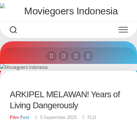
Skip
to
content
ARKIPEL MELAWAN! Years of
Living Dangerously
Film Fest
5 September 2025
FLO