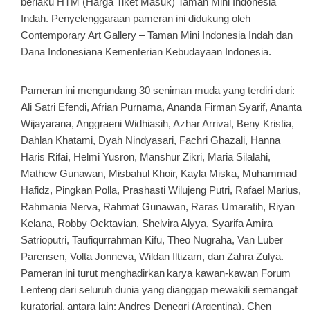
berlaku HTM (Harga Tiket Masuk) Taman Mini Indonesia
Indah. Penyelenggaraan pameran ini didukung oleh
Contemporary Art Gallery – Taman Mini Indonesia Indah dan
Dana Indonesiana Kementerian Kebudayaan Indonesia.
Pameran ini mengundang 30 seniman muda yang terdiri dari:
Ali Satri Efendi, Afrian Purnama,
Ananda Firman Syarif, Ananta
Wijayarana, Anggraeni Widhiasih, Azhar Arrival, Beny Kristia,
Dahlan Khatami, Dyah Nindyasari, Fachri Ghazali, Hanna
Haris Rifai, Helmi Yusron, Manshur Zikri, Maria Silalahi,
Mathew Gunawan, Misbahul Khoir, Kayla Miska, Muhammad
Hafidz, Pingkan Polla, Prashasti Wilujeng Putri, Rafael Marius,
Rahmania Nerva, Rahmat Gunawan, Raras Umaratih, Riyan
Kelana, Robby Ocktavian, Shelvira Alyya, Syarifa Amira
Satrioputri, Taufiqurrahman Kifu, Theo Nugraha, Van
Luber
Parensen, Volta Jonneva, Wildan Iltizam, dan Zahra Zulya.
Pameran ini turut menghadirkan
karya kawan-kawan Forum
Lenteng dari seluruh dunia yang dianggap mewakili semangat
kuratorial,
antara lain: Andres Denegri (Argentina), Chen