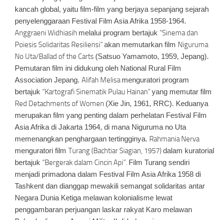
kancah global, yaitu film-film yang berjaya sepanjang sejarah
penyelenggaraan Festival Film Asia Afrika 1958-1964.
Anggraeni Widhiasih
melalui program bertajuk
“Sinema dan
Poiesis Solidaritas Resiliensi”
akan memutarkan film
Niguruma
No Uta/Ballad of the Carts
(Satsuo Yamamoto, 1959, Jepang)
.
Pemutaran film ini didukung oleh National Rural Film
Association Jepang.
Alifah Melisa
menguratori program
bertajuk
“Kartografi Sinematik Pulau Hainan”
yang memutar film
Red Detachments of Women
(Xie Jin, 1961, RRC).
Keduanya
merupakan film yang penting dalam perhelatan Festival Film
Asia Afrika di Jakarta 1964, di mana Niguruma no Uta
memenangkan penghargaan tertingginya.
Rahmania Nerva
menguratori film
Turang (Bachtiar Siagian, 1957)
dalam kuratorial
bertajuk
“Bergerak dalam Cincin Api”.
Film Turang sendiri
menjadi primadona dalam Festival Film Asia Afrika 1958 di
Tashkent dan dianggap mewakili semangat solidaritas antar
Negara Dunia Ketiga melawan kolonialisme lewat
penggambaran perjuangan laskar rakyat Karo melawan