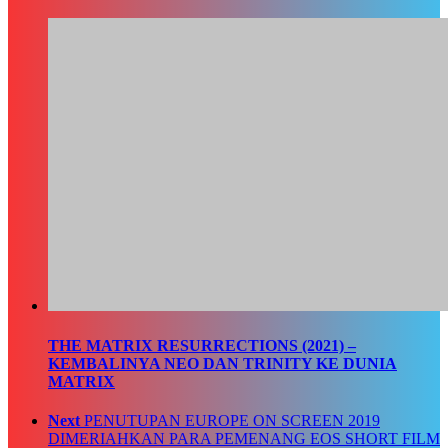
THE MATRIX RESURRECTIONS (2021) –
KEMBALINYA NEO DAN TRINITY KE DUNIA
MATRIX
Next
PENUTUPAN EUROPE ON SCREEN 2019
DIMERIAHKAN PARA PEMENANG EOS SHORT FILM