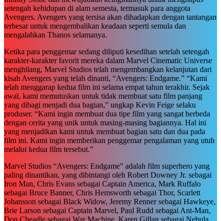
setengah kehidupan di alam semesta, termasuk para anggota
Avengers. Avengers yang tersisa akan dihadapkan dengan tantangan
terbesar untuk mengembalikan keadaan seperti semula dan
mengalahkan Thanos selamanya.
Ketika para penggemar sedang diliputi kesedihan setelah setengah
karakter-karakter favorit mereka dalam Marvel Cinematic Universe
menghilang, Marvel Studios telah mengembangkan kelanjutan dari
kisah Avengers yang telah dinanti, “Avengers: Endgame.” “Kami
telah menggarap kedua film ini selama empat tahun terakhir. Sejak
awal, kami memutuskan untuk tidak membuat satu film panjang
yang dibagi menjadi dua bagian,” ungkap Kevin Feige selaku
produser. “Kami ingin membuat dua tipe film yang sangat berbeda
dengan cerita yang unik untuk masing-masing bagiannya. Hal ini
yang menjadikan kami untuk membuat bagian satu dan dua pada
film ini. Kami ingin memberikan penggemar pengalaman yang utuh
melalui kedua film tersebut.”
Marvel Studios “Avengers: Endgame” adalah film superhero yang
paling dinantikan, yang dibintangi oleh Robert Downey Jr. sebagai
Iron Man, Chris Evans sebagai Captain America, Mark Ruffalo
sebagai Bruce Banner, Chris Hemsworth sebagai Thor, Scarlett
Johansson sebagai Black Widow, Jeremy Renner sebagai Hawkeye,
Brie Larson sebagai Captain Marvel, Paul Rudd sebagai Ant-Man,
Don Cheadle sebagai War Machine, Karen Gillan sebagai Nebula,