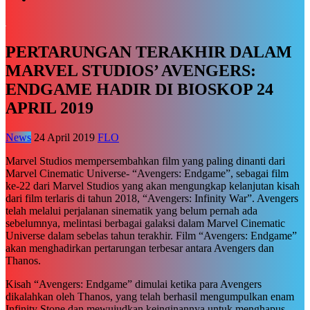
PERTARUNGAN TERAKHIR DALAM
MARVEL STUDIOS’ AVENGERS:
ENDGAME HADIR DI BIOSKOP 24
APRIL 2019
News
24 April 2019
FLO
Marvel Studios mempersembahkan film yang paling dinanti dari
Marvel Cinematic Universe- “Avengers: Endgame”, sebagai film
ke-22 dari Marvel Studios yang akan mengungkap kelanjutan kisah
dari film terlaris di tahun 2018, “Avengers: Infinity War”. Avengers
telah melalui perjalanan sinematik yang belum pernah ada
sebelumnya, melintasi berbagai galaksi dalam Marvel Cinematic
Universe dalam sebelas tahun terakhir. Film “Avengers: Endgame”
akan menghadirkan pertarungan terbesar antara Avengers dan
Thanos.
Kisah “Avengers: Endgame” dimulai ketika para Avengers
dikalahkan oleh Thanos, yang telah berhasil mengumpulkan enam
Infinity Stone dan mewujudkan keinginannya untuk menghapus