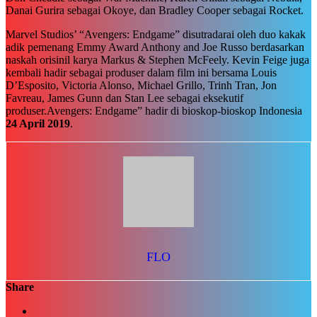
Danai Gurira sebagai Okoye, dan Bradley Cooper sebagai Rocket.
Marvel Studios’ “Avengers: Endgame” disutradarai oleh duo kakak
adik pemenang Emmy Award Anthony and Joe Russo berdasarkan
naskah orisinil karya Markus & Stephen McFeely. Kevin Feige juga
kembali hadir sebagai produser dalam film ini bersama Louis
D’Esposito, Victoria Alonso, Michael Grillo, Trinh Tran, Jon
Favreau, James Gunn dan Stan Lee sebagai eksekutif
produser.Avengers: Endgame” hadir di bioskop-bioskop Indonesia
24 April 2019
.
FLO
Share