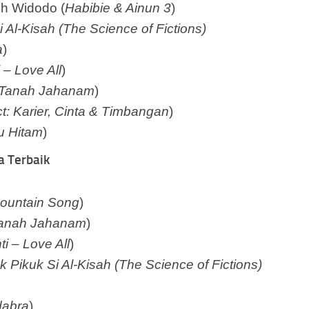
uh Widodo (
Habibie & Ainun 3
)
i Al-Kisah (The Science of Fictions)
a
)
 – Love All
)
Tanah Jahanam
)
t: Karier, Cinta & Timbangan
)
u Hitam
)
 Terbaik
ountain Song
)
anah Jahanam
)
i – Love All
)
k Pikuk Si Al-Kisah (The Science of Fictions)
dabra
)