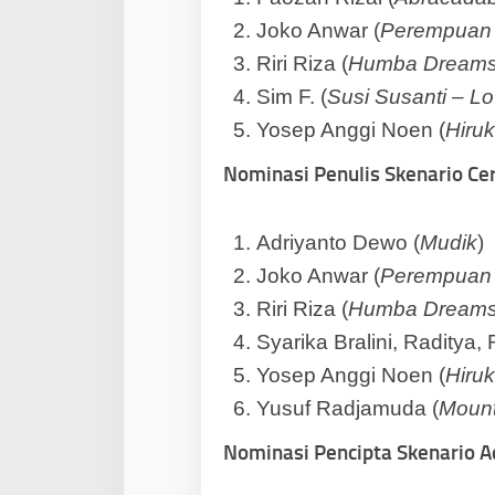
Joko Anwar (
Perempuan
Riri Riza (
Humba Dream
Sim F. (
Susi Susanti – Lo
Yosep Anggi Noen (
Hiruk
Nominasi Penulis Skenario Ceri
Adriyanto Dewo (
Mudik
)
Joko Anwar (
Perempuan
Riri Riza (
Humba Dream
Syarika Bralini, Radity
Yosep Anggi Noen (
Hiruk
Yusuf Radjamuda (
Mount
Nominasi Pencipta Skenario A