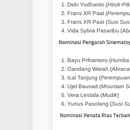
Deki Yudhanto (
Hiruk-Pik
Frans XR Paat (
Perempu
Frans XR Paat (
Susi Susa
Vida Sylvia Pasaribu (
Ab
Nominasi Pengarah Sinematog
Bayu Prihantoro (
Humba
Gandang Warah (
Abraca
Ical Tanjung (
Perempuan
Ujel Bausad (
Mountain 
Vera Lestafa (
Mudik
)
Yunus Pasolang (
Susi Su
Nominasi Penata Rias Terbai