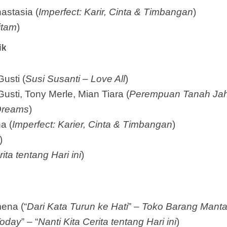
astasia (
Imperfect: Karir, Cinta & Timbangan
)
itam
)
ik
usti (
Susi Susanti – Love All
)
sti, Tony Merle, Mian Tiara (
Perempuan Tanah Ja
Dreams
)
a (
Imperfect: Karier, Cinta & Timbangan
)
)
ita tentang Hari ini
)
mena (“
Dari Kata Turun ke Hati
” –
Toko Barang Mant
Today
” – “
Nanti Kita Cerita tentang Hari ini
)