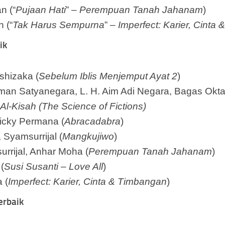
n (“
Pujaan Hati
” –
Perempuan Tanah Jahanam
)
 (“
Tak Harus Sempurna
” –
Imperfect: Karier, Cinta
ik
Ishizaka (
Sebelum Iblis Menjemput Ayat 2
)
man Satyanegara, L. H. Aim Adi Negara, Bagas Okta
 Al-Kisah (The Science of Fictions)
icky Permana (
Abracadabra
)
Syamsurrijal (
Mangkujiwo
)
rijal, Anhar Moha (
Perempuan Tanah Jahanam
)
(
Susi Susanti – Love All
)
 (
Imperfect: Karier, Cinta & Timbangan
)
erbaik