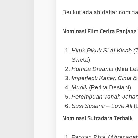
Berikut adalah daftar nomina
Nominasi Film Cerita Panjang
Hiruk Pikuk Si Al-Kisah (
Sweta)
Humba Dreams
(Mira Le
Imperfect: Karier, Cinta
Mudik
(Perlita Desiani)
Perempuan Tanah Jah
Susi Susanti – Love All
(D
Nominasi Sutradara Terbaik
Faozan Rizal (
Abracada