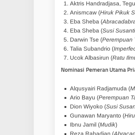
Aktris Handradjasa, Teg
Anismcaw (
Hiruk Pikuk S
Eba Sheba (
Abracadabr
Eba Sheba (
Susi Susanti
Darwin Tse (
Perempuan 
Talia Subandrio (
Imperfec
Ucok Albasirun (
Ratu Ilm
Nominasi
Pemeran Utama Pria
Alqusyairi Radjamuda (
M
Ario Bayu (
Perempuan T
Dion Wiyoko (
Susi Susant
Gunawan Maryanto (
Hiru
Ibnu Jamil (
Mudik
)
Reza Rahadian (
Abraca