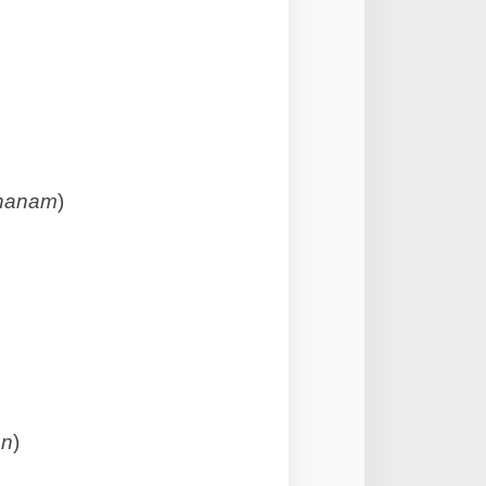
hanam
)
an
)