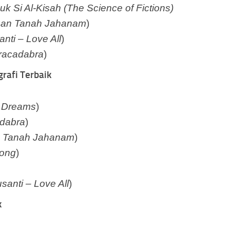
uk Si Al-Kisah (The Science of Fictions)
an Tanah Jahanam
)
nti – Love All
)
racadabra
)
rafi Terbaik
 Dreams
)
dabra
)
Tanah Jahanam
)
Song
)
santi – Love All
)
k