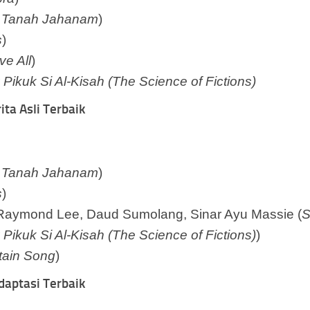
 Tanah Jahanam
)
s
)
ve All
)
 Pikuk Si Al-Kisah (The Science of Fictions)
ta Asli Terbaik
 Tanah Jahanam
)
s
)
a, Raymond Lee, Daud Sumolang, Sinar Ayu Massie (
S
 Pikuk Si Al-Kisah (The Science of Fictions)
)
ain Song
)
daptasi Terbaik