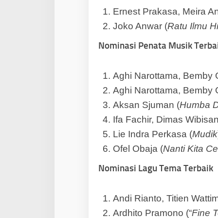
Ernest Prakasa, Meira An
Joko Anwar (
Ratu Ilmu H
Nominasi Penata Musik Terba
Aghi Narottama, Bemby G
Aghi Narottama, Bemby Gu
Aksan Sjuman (
Humba 
Ifa Fachir, Dimas Wibisan
Lie Indra Perkasa (
Mudik
Ofel Obaja (
Nanti Kita Cer
Nominasi Lagu Tema Terbaik
Andi Rianto, Titien Watti
Ardhito Pramono (“
Fine 