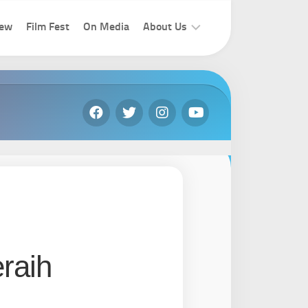
iew
Film Fest
On Media
About Us
How
To
Join
Contact
Us
raih